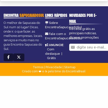
ENCONTRA
SAPUCAIADOSUL
LINKS RÁPIDOS
NOVIDADES POR E-
MAIL
O melhor de Sapucaia do
Sobre
Sul num só lugar! Dicas,
EncontraSapucaiadoSul
Receba grátis as
onde ir, o que fazer, as
principais notícias,
Fale com o
melhores empresas, locais,
dicas e promoções
EncontraSapucaiadoSul
serviços e muito mais no
guia Encontra Sapucaia do
ANUNCIE
:
Sul.
Com
destaque
|
Grátis
Termos
|
Privacidade
|
Sitemap
Criado com ❤️ e ☕ pelo time do EncontraBrasil