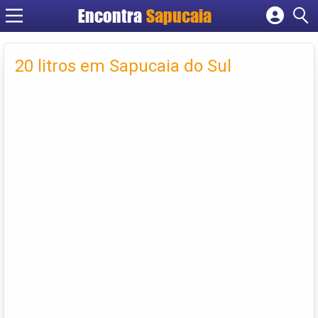
Encontra
Cadastrar empresa
Fazer login
20 litros em Sapucaia do Sul
Criar conta