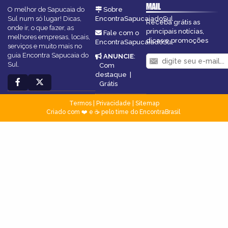
MAIL
O melhor de Sapucaia do
Sobre
Sul num só lugar! Dicas,
EncontraSapucaiadoSul
Receba grátis as
onde ir, o que fazer, as
principais notícias,
Fale com o
melhores empresas, locais,
dicas e promoções
EncontraSapucaiadoSul
serviços e muito mais no
guia Encontra Sapucaia do
ANUNCIE
:
Sul.
Com
destaque
|
Grátis
Termos
|
Privacidade
|
Sitemap
Criado com ❤️ e ☕ pelo time do EncontraBrasil