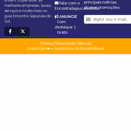
onde ir, o que fazer, as
principais notícias,
Fale com o
melhores empresas, locais,
dicas e promoções
EncontraSapucaiadoSul
serviços e muito mais no
guia Encontra Sapucaia do
ANUNCIE
:
Sul.
Com
destaque
|
Grátis
Termos
|
Privacidade
|
Sitemap
Criado com ❤️ e ☕ pelo time do EncontraBrasil