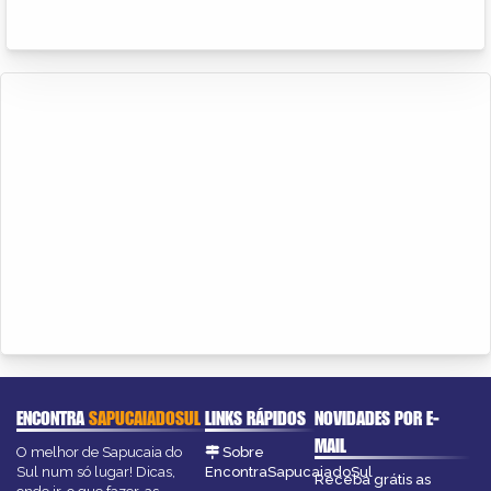
ENCONTRA
SAPUCAIADOSUL
LINKS RÁPIDOS
NOVIDADES POR E-
MAIL
O melhor de Sapucaia do
Sobre
Sul num só lugar! Dicas,
EncontraSapucaiadoSul
Receba grátis as