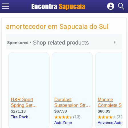
Encontra
Cadastrar empresa
Fazer login
amortecedor em Sapucaia do Sul
Criar conta