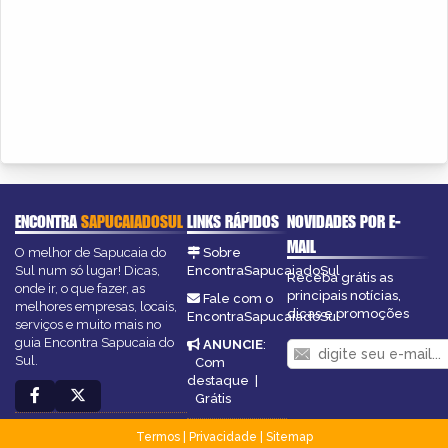
ENCONTRA
SAPUCAIADOSUL
LINKS RÁPIDOS
NOVIDADES POR E-
MAIL
O melhor de Sapucaia do
Sobre
Sul num só lugar! Dicas,
EncontraSapucaiadoSul
Receba grátis as
onde ir, o que fazer, as
principais notícias,
Fale com o
melhores empresas, locais,
dicas e promoções
EncontraSapucaiadoSul
serviços e muito mais no
guia Encontra Sapucaia do
ANUNCIE
:
Sul.
Com
destaque
|
Grátis
Termos
|
Privacidade
|
Sitemap