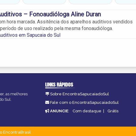
uditivos – Fonoaudióloga Aline Duran
m hora marcada. Assitência dos aparelhos auditivos vendidos
 período de uso realizado pela mesma fonoaudióloga.
uditivos em Sapucaia do Sul
LINKS RÁPIDOS
zer, as melhores
Sobre EncontraSapucaiadoSul
do Sul.
Fale com o EncontraSapucaiadoSul
ANUNCIE
:
Com destaque
|
Grátis
o EncontraBrasil