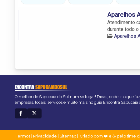
Aparelhos A
Atendimento co
durante todo o
Aparelhos A
ENCONTRA
SAPUCAIADOSUL
O melhor de Sapucaia do Sul num só lugar! Dicas, onde ir, o que fa
empresas, locais, serviços e muito mais no guia Encontra Sapucaia 
Termos
|
Privacidade
|
Sitemap
Criado com ❤️ e ☕ pelo time d