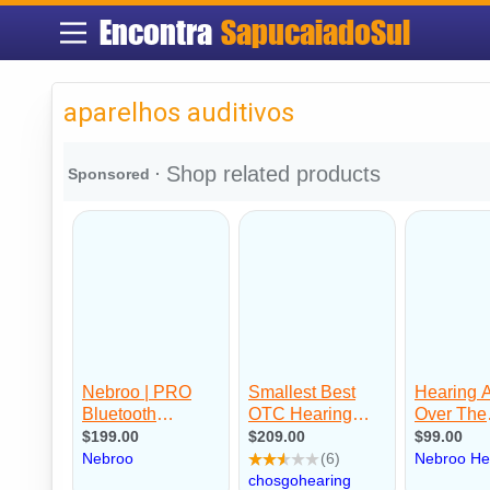
Encontra
SapucaiadoSul
aparelhos auditivos