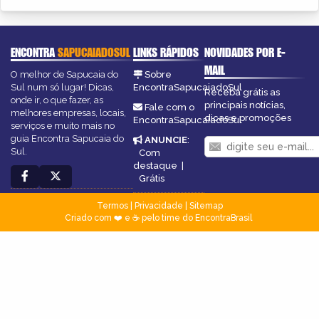
ENCONTRA
SAPUCAIADOSUL
LINKS RÁPIDOS
NOVIDADES POR E-
MAIL
O melhor de Sapucaia do
Sobre
Sul num só lugar! Dicas,
EncontraSapucaiadoSul
Receba grátis as
onde ir, o que fazer, as
principais notícias,
Fale com o
melhores empresas, locais,
dicas e promoções
EncontraSapucaiadoSul
serviços e muito mais no
guia Encontra Sapucaia do
ANUNCIE
:
Sul.
Com
destaque
|
Grátis
Termos
|
Privacidade
|
Sitemap
Criado com ❤️ e ☕ pelo time do EncontraBrasil