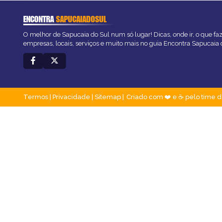
ENCONTRA
SAPUCAIADOSUL
O melhor de Sapucaia do Sul num só lugar! Dicas, onde ir, o que fa
empresas, locais, serviços e muito mais no guia Encontra Sapucaia 
Termos
|
Privacidade
|
Sitemap
Criado com ❤️ e ☕ pelo time d