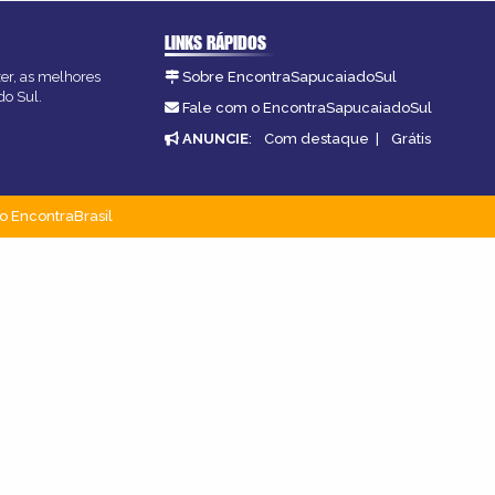
LINKS RÁPIDOS
zer, as melhores
Sobre EncontraSapucaiadoSul
do Sul.
Fale com o EncontraSapucaiadoSul
ANUNCIE
:
Com destaque
|
Grátis
o EncontraBrasil