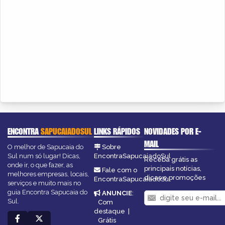
ENCONTRA
SAPUCAIADOSUL
LINKS RÁPIDOS
NOVIDADES POR E-
MAIL
O melhor de Sapucaia do
Sobre
Sul num só lugar! Dicas,
EncontraSapucaiadoSul
Receba grátis as
onde ir, o que fazer, as
principais notícias,
Fale com o
melhores empresas, locais,
dicas e promoções
EncontraSapucaiadoSul
serviços e muito mais no
guia Encontra Sapucaia do
ANUNCIE
:
Sul.
Com
destaque
|
Grátis