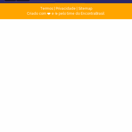
Termos
|
Privacidade
|
Sitemap
Criado com ❤️ e ☕ pelo time do EncontraBrasil