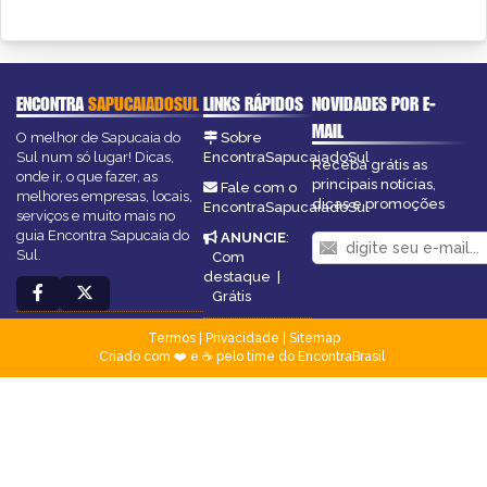
ENCONTRA
SAPUCAIADOSUL
LINKS RÁPIDOS
NOVIDADES POR E-
MAIL
O melhor de Sapucaia do
Sobre
Sul num só lugar! Dicas,
EncontraSapucaiadoSul
Receba grátis as
onde ir, o que fazer, as
principais notícias,
Fale com o
melhores empresas, locais,
dicas e promoções
EncontraSapucaiadoSul
serviços e muito mais no
guia Encontra Sapucaia do
ANUNCIE
:
Sul.
Com
destaque
|
Grátis
Termos
|
Privacidade
|
Sitemap
Criado com ❤️ e ☕ pelo time do EncontraBrasil