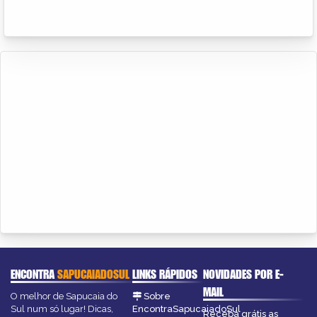
ENCONTRA
SAPUCAIADOSUL
LINKS RÁPIDOS
NOVIDADES POR E-
MAIL
O melhor de Sapucaia do
Sobre
Sul num só lugar! Dicas,
EncontraSapucaiadoSul
Receba grátis as