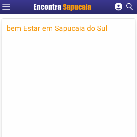
Encontra
Cadastrar empresa
Fazer login
bem Estar em Sapucaia do Sul
Criar conta