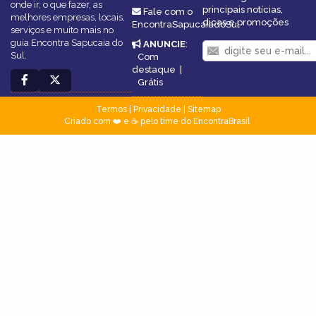
onde ir, o que fazer, as
principais notícias,
Fale com o
melhores empresas, locais,
dicas e promoções
EncontraSapucaiadoSul
serviços e muito mais no
guia Encontra Sapucaia do
ANUNCIE
:
Sul.
Com
destaque
|
Grátis
Termos
|
Privacidade
|
Sitemap
Criado com ❤️ e ☕ pelo time do EncontraBrasil