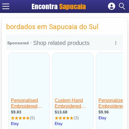
Encontra
Cadastrar empresa
Fazer login
bordados em Sapucaia do Sul
Criar conta