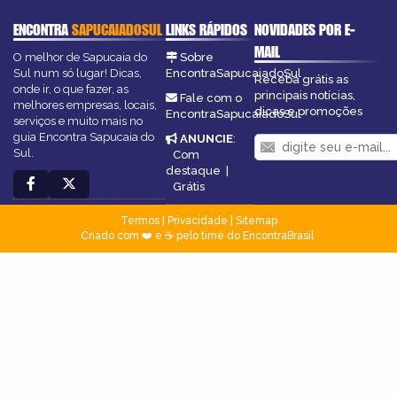
ENCONTRA
SAPUCAIADOSUL
LINKS RÁPIDOS
NOVIDADES POR E-
MAIL
O melhor de Sapucaia do
Sobre
Sul num só lugar! Dicas,
EncontraSapucaiadoSul
Receba grátis as
onde ir, o que fazer, as
principais notícias,
Fale com o
melhores empresas, locais,
dicas e promoções
EncontraSapucaiadoSul
serviços e muito mais no
guia Encontra Sapucaia do
ANUNCIE
:
Sul.
Com
destaque
|
Grátis
Termos
|
Privacidade
|
Sitemap
Criado com ❤️ e ☕ pelo time do EncontraBrasil