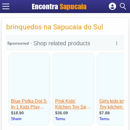
Encontra
Cadastrar empresa
Fazer login
brinquedos na Sapucaia do Sul
Criar conta