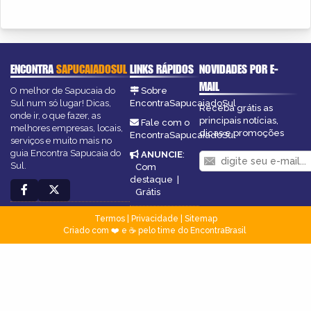
ENCONTRA
SAPUCAIADOSUL
LINKS RÁPIDOS
NOVIDADES POR E-
MAIL
O melhor de Sapucaia do
Sobre
Sul num só lugar! Dicas,
EncontraSapucaiadoSul
Receba grátis as
onde ir, o que fazer, as
principais notícias,
Fale com o
melhores empresas, locais,
dicas e promoções
EncontraSapucaiadoSul
serviços e muito mais no
guia Encontra Sapucaia do
ANUNCIE
:
Sul.
Com
destaque
|
Grátis
Termos
|
Privacidade
|
Sitemap
Criado com ❤️ e ☕ pelo time do EncontraBrasil