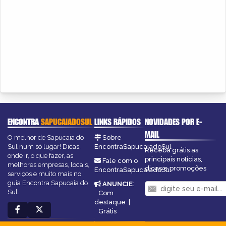
ENCONTRA
SAPUCAIADOSUL
LINKS RÁPIDOS
NOVIDADES POR E-
MAIL
O melhor de Sapucaia do
Sobre
Sul num só lugar! Dicas,
EncontraSapucaiadoSul
Receba grátis as
onde ir, o que fazer, as
principais notícias,
Fale com o
melhores empresas, locais,
dicas e promoções
EncontraSapucaiadoSul
serviços e muito mais no
guia Encontra Sapucaia do
ANUNCIE
:
Sul.
Com
destaque
|
Grátis