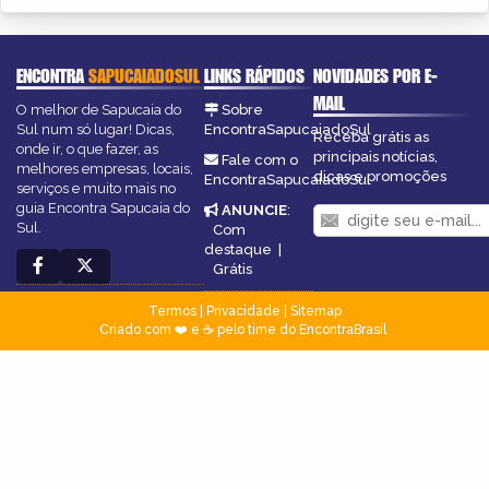
ENCONTRA
SAPUCAIADOSUL
LINKS RÁPIDOS
NOVIDADES POR E-
MAIL
O melhor de Sapucaia do
Sobre
Sul num só lugar! Dicas,
EncontraSapucaiadoSul
Receba grátis as
onde ir, o que fazer, as
principais notícias,
Fale com o
melhores empresas, locais,
dicas e promoções
EncontraSapucaiadoSul
serviços e muito mais no
guia Encontra Sapucaia do
ANUNCIE
:
Sul.
Com
destaque
|
Grátis
Termos
|
Privacidade
|
Sitemap
Criado com ❤️ e ☕ pelo time do EncontraBrasil