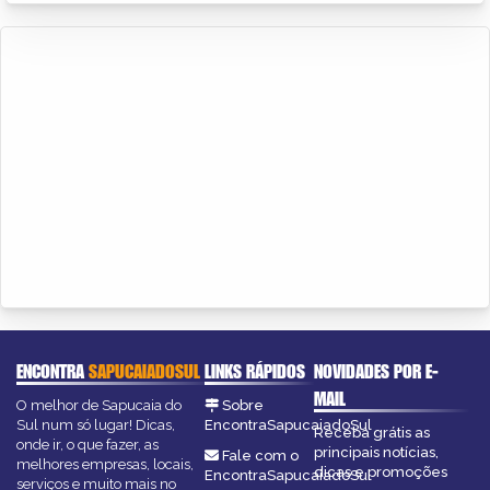
ENCONTRA
SAPUCAIADOSUL
LINKS RÁPIDOS
NOVIDADES POR E-
MAIL
O melhor de Sapucaia do
Sobre
Sul num só lugar! Dicas,
EncontraSapucaiadoSul
Receba grátis as
onde ir, o que fazer, as
principais notícias,
Fale com o
melhores empresas, locais,
dicas e promoções
EncontraSapucaiadoSul
serviços e muito mais no