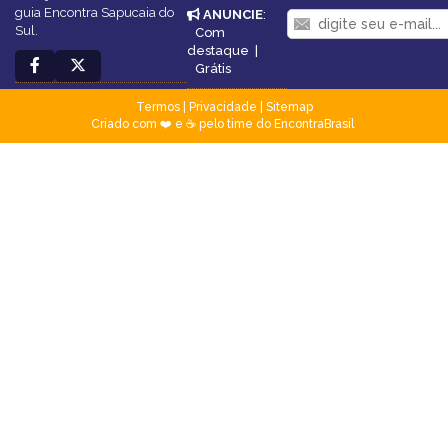
guia Encontra Sapucaia do
ANUNCIE
:
Sul.
Com
destaque
|
Grátis
Termos
|
Privacidade
|
Sitemap
Criado com ❤️ e ☕ pelo time do EncontraBrasil