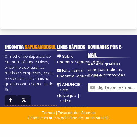
ENCONTRA
SAPUCAIADOSUL
LINKS RÁPIDOS
NOVIDADES POR E-
MAIL
O melhor de Sapucaia do
Sobre
Sul num só lugar! Dicas,
EncontraSapucaiadoSul
Receba grátis as
onde ir, o que fazer, as
principais notícias,
Fale com o
melhores empresas, locais,
dicas e promoções
EncontraSapucaiadoSul
serviços e muito mais no
guia Encontra Sapucaia do
ANUNCIE
:
Sul.
Com
destaque
|
Grátis
Termos
|
Privacidade
|
Sitemap
Criado com ❤️ e ☕ pelo time do EncontraBrasil