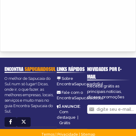
ENCONTRA
SAPUCAIADOSUL
LINKS RÁPIDOS
NOVIDADES POR E-
MAIL
O melhor de Sapucaia do
Sobre
Sul num só lugar! Dicas,
EncontraSapucaiadoSul
Receba grátis as
onde ir, o que fazer, as
principais notícias,
Fale com o
melhores empresas, locais,
dicas e promoções
EncontraSapucaiadoSul
serviços e muito mais no
guia Encontra Sapucaia do
ANUNCIE
:
Sul.
Com
destaque
|
Grátis
Termos
|
Privacidade
|
Sitemap