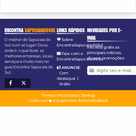
ENCONTRA
SAPUCAIADOSUL
LINKS RÁPIDOS
NOVIDADES POR E-
MAIL
O melhor de Sapucaia do
Sobre
Sul num só lugar! Dicas,
EncontraSapucaiadoSul
Receba grátis as
onde ir, o que fazer, as
principais notícias,
Fale com o
melhores empresas, locais,
dicas e promoções
EncontraSapucaiadoSul
serviços e muito mais no
guia Encontra Sapucaia do
ANUNCIE
:
Sul.
Com
destaque
|
Grátis
Termos
|
Privacidade
|
Sitemap
Criado com ❤️ e ☕ pelo time do EncontraBrasil