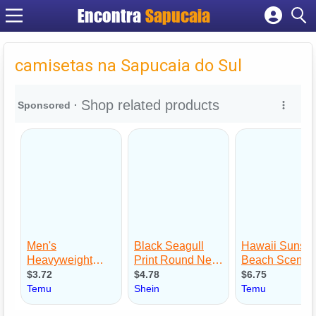
Encontra
Cadastrar empresa
Fazer login
camisetas na Sapucaia do Sul
Criar conta