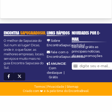
ENCONTRA
SAPUCAIADOSUL
LINKS RÁPIDOS
NOVIDADES POR E-
MAIL
O melhor de Sapucaia do
Sobre
Sul num só lugar! Dicas,
EncontraSapucaiadoSul
Receba grátis as
onde ir, o que fazer, as
principais notícias,
Fale com o
melhores empresas, locais,
dicas e promoções
EncontraSapucaiadoSul
serviços e muito mais no
guia Encontra Sapucaia do
ANUNCIE
:
Sul.
Com
destaque
|
Grátis
Termos
|
Privacidade
|
Sitemap
Criado com ❤️ e ☕ pelo time do EncontraBrasil