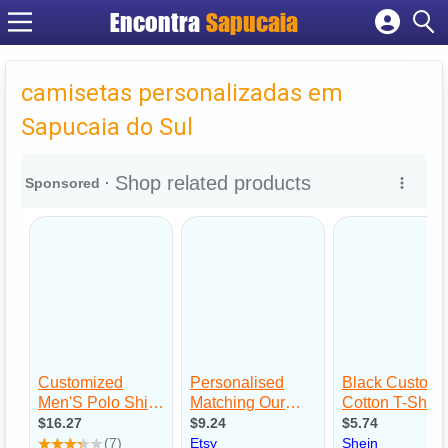
Encontra
Cadastrar empresa
Fazer login
camisetas personalizadas em
Criar conta
Sapucaia do Sul