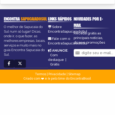
ENCONTRA
SAPUCAIADOSUL
LINKS RÁPIDOS
NOVIDADES POR E-
MAIL
O melhor de Sapucaia do
Sobre
Sul num só lugar! Dicas,
EncontraSapucaiadoSul
Receba grátis as
onde ir, o que fazer, as
principais notícias,
Fale com o
melhores empresas, locais,
dicas e promoções
EncontraSapucaiadoSul
serviços e muito mais no
guia Encontra Sapucaia do
ANUNCIE
:
Sul.
Com
destaque
|
Grátis
Termos
|
Privacidade
|
Sitemap
Criado com ❤️ e ☕ pelo time do EncontraBrasil