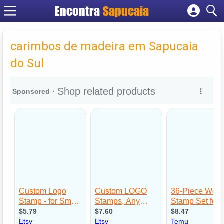
Encontra
Cadastrar empresa
Fazer login
carimbos de madeira em Sapucaia
Criar conta
do Sul