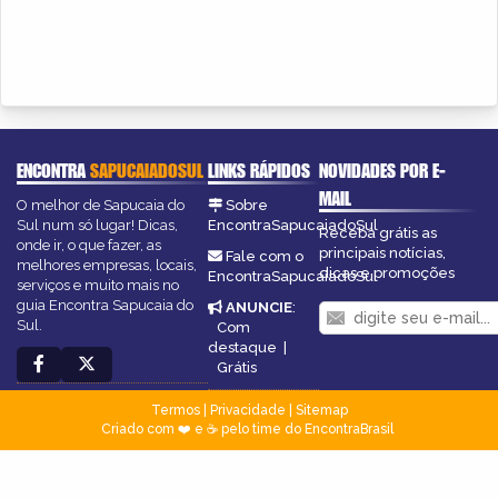
ENCONTRA
SAPUCAIADOSUL
LINKS RÁPIDOS
NOVIDADES POR E-
MAIL
O melhor de Sapucaia do
Sobre
Sul num só lugar! Dicas,
EncontraSapucaiadoSul
Receba grátis as
onde ir, o que fazer, as
principais notícias,
Fale com o
melhores empresas, locais,
dicas e promoções
EncontraSapucaiadoSul
serviços e muito mais no
guia Encontra Sapucaia do
ANUNCIE
:
Sul.
Com
destaque
|
Grátis
Termos
|
Privacidade
|
Sitemap
Criado com ❤️ e ☕ pelo time do EncontraBrasil