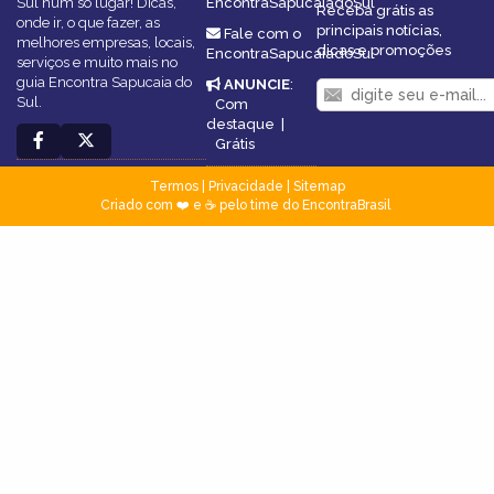
Sul num só lugar! Dicas,
EncontraSapucaiadoSul
Receba grátis as
onde ir, o que fazer, as
principais notícias,
Fale com o
melhores empresas, locais,
dicas e promoções
EncontraSapucaiadoSul
serviços e muito mais no
guia Encontra Sapucaia do
ANUNCIE
:
Sul.
Com
destaque
|
Grátis
Termos
|
Privacidade
|
Sitemap
Criado com ❤️ e ☕ pelo time do EncontraBrasil