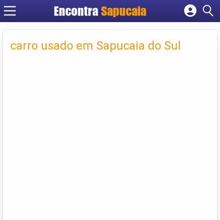
Encontra
Cadastrar empresa
Fazer login
carro usado em Sapucaia do Sul
Criar conta