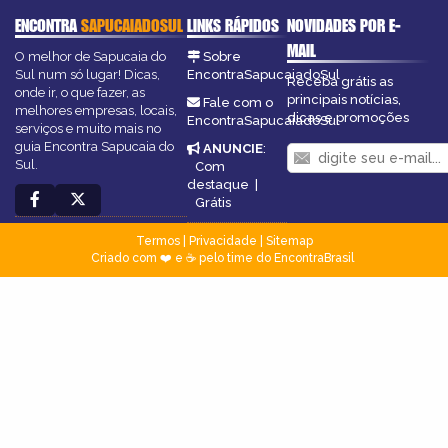
ENCONTRA
SAPUCAIADOSUL
LINKS RÁPIDOS
NOVIDADES POR E-
MAIL
O melhor de Sapucaia do
Sobre
Sul num só lugar! Dicas,
EncontraSapucaiadoSul
Receba grátis as
onde ir, o que fazer, as
principais notícias,
Fale com o
melhores empresas, locais,
dicas e promoções
EncontraSapucaiadoSul
serviços e muito mais no
guia Encontra Sapucaia do
ANUNCIE
:
Sul.
Com
destaque
|
Grátis
Termos
|
Privacidade
|
Sitemap
Criado com ❤️ e ☕ pelo time do EncontraBrasil