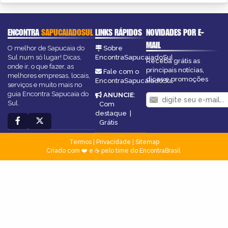
ENCONTRA
SAPUCAIADOSUL
LINKS RÁPIDOS
NOVIDADES POR E-
MAIL
O melhor de Sapucaia do
Sobre
Sul num só lugar! Dicas,
EncontraSapucaiadoSul
Receba grátis as
onde ir, o que fazer, as
principais notícias,
Fale com o
melhores empresas, locais,
dicas e promoções
EncontraSapucaiadoSul
serviços e muito mais no
guia Encontra Sapucaia do
ANUNCIE
:
Sul.
Com
destaque
|
Grátis
Termos
|
Privacidade
|
Sitemap
Criado com ❤️ e ☕ pelo time do EncontraBrasil