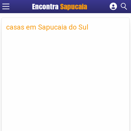
Encontra
Cadastrar empresa
Fazer login
casas em Sapucaia do Sul
Criar conta