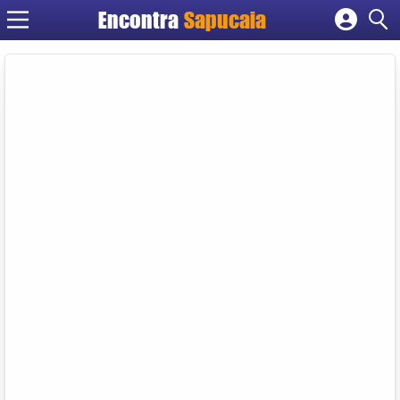
Encontra
Cadastrar empresa
Fazer login
Criar conta