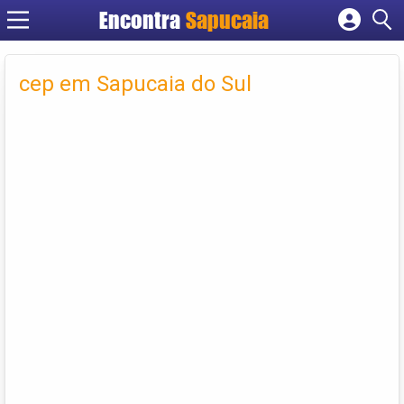
Encontra
Cadastrar empresa
Fazer login
cep em Sapucaia do Sul
Criar conta