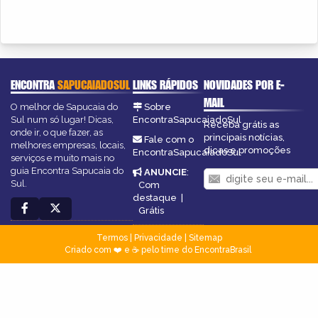
ENCONTRA
SAPUCAIADOSUL
LINKS RÁPIDOS
NOVIDADES POR E-
MAIL
O melhor de Sapucaia do
Sobre
Sul num só lugar! Dicas,
EncontraSapucaiadoSul
Receba grátis as
onde ir, o que fazer, as
principais notícias,
Fale com o
melhores empresas, locais,
dicas e promoções
EncontraSapucaiadoSul
serviços e muito mais no
guia Encontra Sapucaia do
ANUNCIE
:
Sul.
Com
destaque
|
Grátis
Termos
|
Privacidade
|
Sitemap
Criado com ❤️ e ☕ pelo time do EncontraBrasil