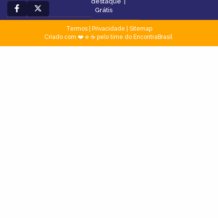
destaque
|
Grátis
Termos
|
Privacidade
|
Sitemap
Criado com ❤️ e ☕ pelo time do EncontraBrasil