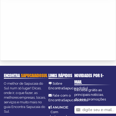
ENCONTRA
SAPUCAIADOSUL
LINKS RÁPIDOS
NOVIDADES POR E-
MAIL
O melhor de Sapucaia do
Sobre
Sul num só lugar! Dicas,
EncontraSapucaiadoSul
Receba grátis as
onde ir, o que fazer, as
principais notícias,
Fale com o
melhores empresas, locais,
dicas e promoções
EncontraSapucaiadoSul
serviços e muito mais no
guia Encontra Sapucaia do
ANUNCIE
:
Sul.
Com