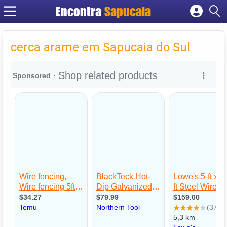
Encontra
Cadastrar empresa
Fazer login
cerca arame em Sapucaia do Sul
Criar conta