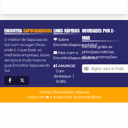
ENCONTRA
SAPUCAIADOSUL
LINKS RÁPIDOS
NOVIDADES POR E-
MAIL
O melhor de Sapucaia do
Sobre
Sul num só lugar! Dicas,
EncontraSapucaiadoSul
Receba grátis as
onde ir, o que fazer, as
principais notícias,
Fale com o
melhores empresas, locais,
dicas e promoções
EncontraSapucaiadoSul
serviços e muito mais no
guia Encontra Sapucaia do
ANUNCIE
:
Sul.
Com
destaque
|
Grátis
Termos
|
Privacidade
|
Sitemap
Criado com ❤️ e ☕ pelo time do EncontraBrasil