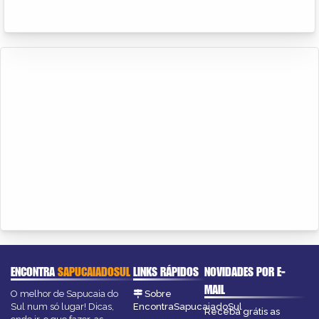
ENCONTRA
SAPUCAIADOSUL
LINKS RÁPIDOS
NOVIDADES POR E-
MAIL
O melhor de Sapucaia do
Sobre
Sul num só lugar! Dicas,
EncontraSapucaiadoSul
Receba grátis as