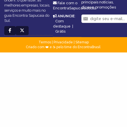
onde ir, o que fazer, as
principais notícias,
Fale com o
melhores empresas, locais,
dicas e promoções
EncontraSapucaiadoSul
serviços e muito mais no
guia Encontra Sapucaia do
ANUNCIE
:
Sul.
Com
destaque
|
Grátis
Termos
|
Privacidade
|
Sitemap
Criado com ❤️ e ☕ pelo time do EncontraBrasil