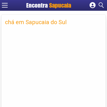
Encontra
Cadastrar empresa
Fazer login
chá em Sapucaia do Sul
Criar conta