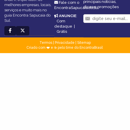
principais notícias,
Fale com o
melhores empresas, locais,
dicas e promoções
EncontraSapucaiadoSul
serviços e muito mais no
guia Encontra Sapucaia do
ANUNCIE
:
Sul.
Com
destaque
|
Grátis
Termos
|
Privacidade
|
Sitemap
Criado com ❤️ e ☕ pelo time do EncontraBrasil