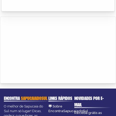
ENCONTRA
SAPUCAIADOSUL
LINKS RÁPIDOS
NOVIDADES POR E-
MAIL
O melhor de Sapucaia do
Sobre
Sul num só lugar! Dicas,
EncontraSapucaiadoSul
Receba grátis as
onde ir, o que fazer, as