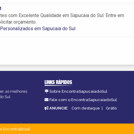
e
tes com Excelente Qualidade em Sapucaia do Sul. Entre em
licitar orçamento.
 Personalizados em Sapucaia do Sul
LINKS RÁPIDOS
zer, as melhores
Sobre EncontraSapucaiadoSul
do Sul.
Fale com o EncontraSapucaiadoSul
ANUNCIE
:
Com destaque
|
Grátis
o EncontraBrasil