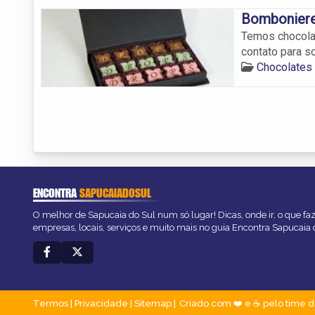
Bombonier
Temos chocola
contato para so
Chocolates
ENCONTRA
SAPUCAIADOSUL
O melhor de Sapucaia do Sul num só lugar! Dicas, onde ir, o que fa
empresas, locais, serviços e muito mais no guia Encontra Sapucaia 
Termos
|
Privacidade
|
Sitemap
Criado com ❤️ e ☕ pelo time d