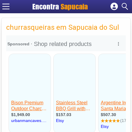
Encontra
Cadastrar empresa
Fazer login
churrasqueiras em Sapucaia do Sul
Criar conta