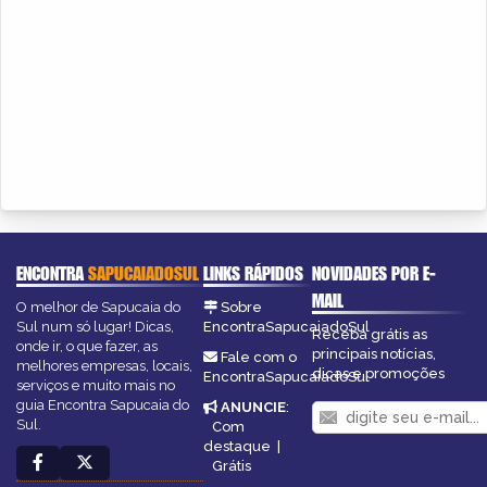
ENCONTRA
SAPUCAIADOSUL
LINKS RÁPIDOS
NOVIDADES POR E-
MAIL
O melhor de Sapucaia do
Sobre
Sul num só lugar! Dicas,
EncontraSapucaiadoSul
Receba grátis as
onde ir, o que fazer, as
principais notícias,
Fale com o
melhores empresas, locais,
dicas e promoções
EncontraSapucaiadoSul
serviços e muito mais no
guia Encontra Sapucaia do
ANUNCIE
:
Sul.
Com
destaque
|
Grátis