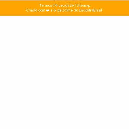
Termos
|
Privacidade
|
Sitemap
Criado com ❤️ e ☕ pelo time do EncontraBrasil