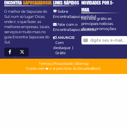
ENCONTRA
SAPUCAIADOSUL
LINKS RÁPIDOS
NOVIDADES POR E-
MAIL
O melhor de Sapucaia do
Sobre
Sul num só lugar! Dicas,
EncontraSapucaiadoSul
Receba grátis as
onde ir, o que fazer, as
principais notícias,
Fale com o
melhores empresas, locais,
dicas e promoções
EncontraSapucaiadoSul
serviços e muito mais no
guia Encontra Sapucaia do
ANUNCIE
:
Sul.
Com
destaque
|
Grátis
Termos
|
Privacidade
|
Sitemap
Criado com ❤️ e ☕ pelo time do EncontraBrasil