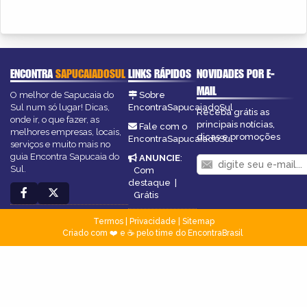
ENCONTRA
SAPUCAIADOSUL
LINKS RÁPIDOS
NOVIDADES POR E-
MAIL
O melhor de Sapucaia do
Sobre
Sul num só lugar! Dicas,
EncontraSapucaiadoSul
Receba grátis as
onde ir, o que fazer, as
principais notícias,
Fale com o
melhores empresas, locais,
dicas e promoções
EncontraSapucaiadoSul
serviços e muito mais no
guia Encontra Sapucaia do
ANUNCIE
:
Sul.
Com
destaque
|
Grátis
Termos
|
Privacidade
|
Sitemap
Criado com ❤️ e ☕ pelo time do EncontraBrasil