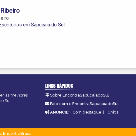
 Ribeiro
beiro
scritórios em Sapucaia do Sul
LINKS RÁPIDOS
zer, as melhores
Sobre EncontraSapucaiadoSul
do Sul.
Fale com o EncontraSapucaiadoSul
ANUNCIE
:
Com destaque
|
Grátis
o EncontraBrasil