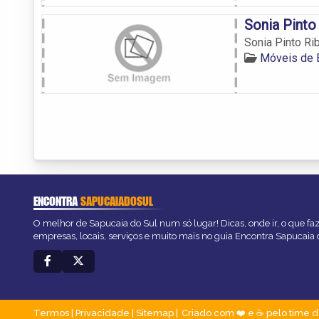
Sonia Pinto
Sonia Pinto Ri
Móveis de E
ENCONTRA
SAPUCAIADOSUL
O melhor de Sapucaia do Sul num só lugar! Dicas, onde ir, o que fa
empresas, locais, serviços e muito mais no guia Encontra Sapucaia 
Termos
|
Privacidade
|
Sitemap
Criado com ❤️ e ☕ pelo time d