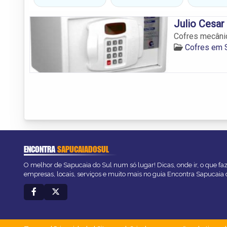
Julio Cesar
Cofres mecânic
Cofres em 
ENCONTRA
SAPUCAIADOSUL
O melhor de Sapucaia do Sul num só lugar! Dicas, onde ir, o que fa
empresas, locais, serviços e muito mais no guia Encontra Sapucaia 