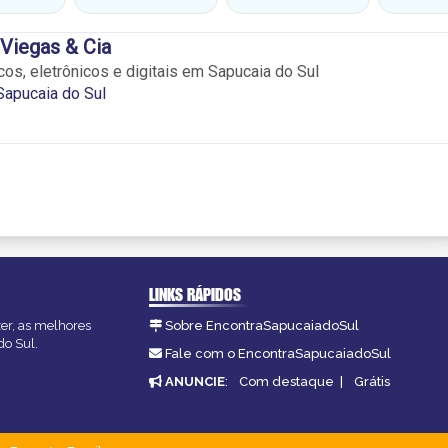
 Viegas & Cia
os, eletrônicos e digitais em Sapucaia do Sul
Sapucaia do Sul
LINKS RÁPIDOS
zer, as melhores
Sobre EncontraSapucaiadoSul
do Sul.
Fale com o EncontraSapucaiadoSul
ANUNCIE
:
Com destaque
|
Grátis