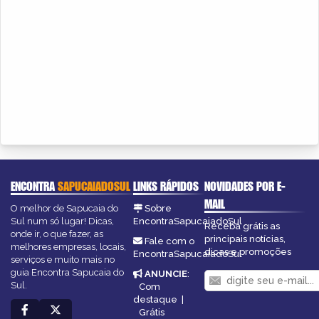
ENCONTRA
SAPUCAIADOSUL
LINKS RÁPIDOS
NOVIDADES POR E-
MAIL
O melhor de Sapucaia do
Sobre
Sul num só lugar! Dicas,
EncontraSapucaiadoSul
Receba grátis as
onde ir, o que fazer, as
principais notícias,
Fale com o
melhores empresas, locais,
dicas e promoções
EncontraSapucaiadoSul
serviços e muito mais no
guia Encontra Sapucaia do
ANUNCIE
:
Sul.
Com
destaque
|
Grátis