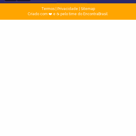
Termos
|
Privacidade
|
Sitemap
Criado com ❤️ e ☕ pelo time do EncontraBrasil