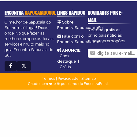
ENCONTRA
SAPUCAIADOSUL
LINKS RÁPIDOS
NOVIDADES POR E-
MAIL
O melhor de Sapucaia do
Sobre
Sul num só lugar! Dicas,
EncontraSapucaiadoSul
Receba grátis as
onde ir, o que fazer, as
principais notícias,
Fale com o
melhores empresas, locais,
dicas e promoções
EncontraSapucaiadoSul
serviços e muito mais no
guia Encontra Sapucaia do
ANUNCIE
:
Sul.
Com
destaque
|
Grátis
Termos
|
Privacidade
|
Sitemap
Criado com ❤️ e ☕ pelo time do EncontraBrasil