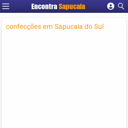
Encontra
Cadastrar empresa
Fazer login
confecções em Sapucaia do Sul
Criar conta