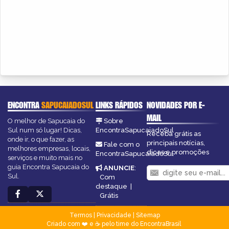
ENCONTRA
SAPUCAIADOSUL
LINKS RÁPIDOS
NOVIDADES POR E-
MAIL
O melhor de Sapucaia do
Sobre
Sul num só lugar! Dicas,
EncontraSapucaiadoSul
Receba grátis as
onde ir, o que fazer, as
principais notícias,
Fale com o
melhores empresas, locais,
dicas e promoções
EncontraSapucaiadoSul
serviços e muito mais no
guia Encontra Sapucaia do
ANUNCIE
:
Sul.
Com
destaque
|
Grátis
Termos
|
Privacidade
|
Sitemap
Criado com ❤️ e ☕ pelo time do EncontraBrasil