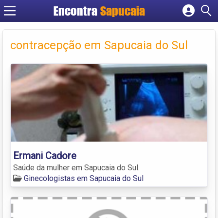
Encontra
Cadastrar empresa
Fazer login
contracepção em Sapucaia do Sul
Criar conta
Ermani Cadore
Saúde da mulher em Sapucaia do Sul.
Ginecologistas em Sapucaia do Sul