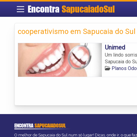
Encontra
SapucaiadoSul
cooperativismo em Sapucaia do Sul
Unimed
Um lindo sorri
Sapucaia do Su
Planos Odo
ENCONTRA
SAPUCAIADOSUL
O melhor de Sapucaia do Sul num só lugar! Dicas, onde ir, o que fa