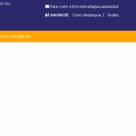
do Sul.
Fale com o EncontraSapucaiadoSul
ANUNCIE
:
Com destaque
|
Grátis
o EncontraBrasil