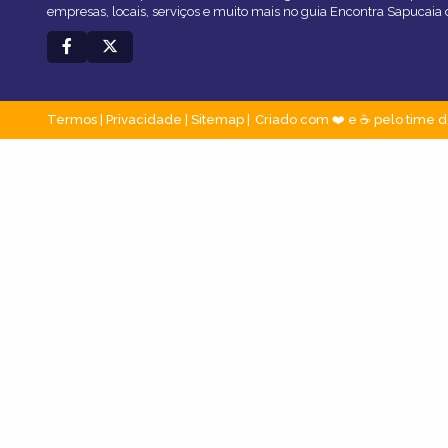
empresas, locais, serviços e muito mais no guia Encontra Sapucaia 
Termos
|
Privacidade
|
Sitemap
Criado com ❤️ e ☕ pelo time d