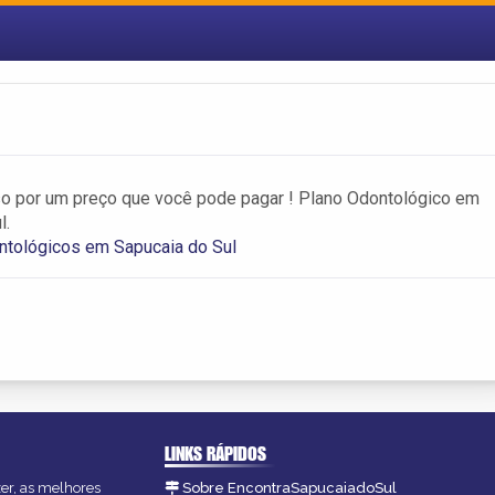
so por um preço que você pode pagar ! Plano Odontológico em
l.
ntológicos em Sapucaia do Sul
LINKS RÁPIDOS
zer, as melhores
Sobre EncontraSapucaiadoSul