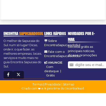
ENCONTRA
SAPUCAIADOSUL
LINKS RÁPIDOS
NOVIDADES POR E-
MAIL
O melhor de Sapucaia do
Sobre
Sul num só lugar! Dicas,
EncontraSapucaiadoSul
Receba grátis as
onde ir, o que fazer, as
principais notícias,
Fale com o
melhores empresas, locais,
dicas e promoções
EncontraSapucaiadoSul
serviços e muito mais no
guia Encontra Sapucaia do
ANUNCIE
:
Sul.
Com
destaque
|
Grátis
Termos
|
Privacidade
|
Sitemap
Criado com ❤️ e ☕ pelo time do EncontraBrasil