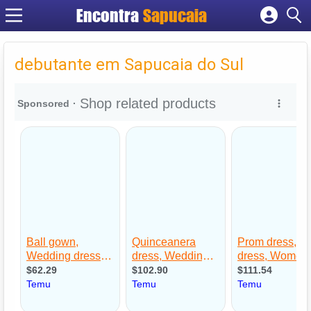
Encontra
Cadastrar empresa
Fazer login
debutante em Sapucaia do Sul
Criar conta