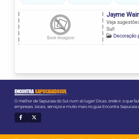
Jayme Wainb
Veja sugestõe
Sul!
Decoração p
ENCONTRA
SAPUCAIADOSUL
O melhor de Sapucaia do Sul num só lugar! Dicas, onde ir, o que fa
empresas, locais, serviços e muito mais no guia Encontra Sapucaia 