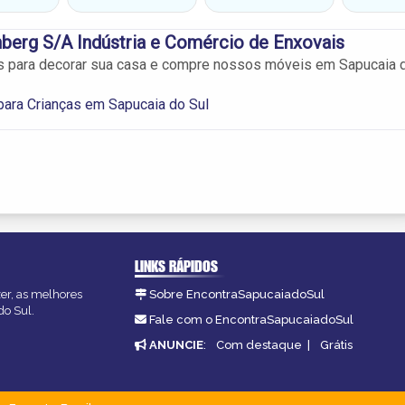
erg S/A Indústria e Comércio de Enxovais
s para decorar sua casa e compre nossos móveis em Sapucaia 
ara Crianças em Sapucaia do Sul
LINKS RÁPIDOS
zer, as melhores
Sobre EncontraSapucaiadoSul
do Sul.
Fale com o EncontraSapucaiadoSul
ANUNCIE
:
Com destaque
|
Grátis