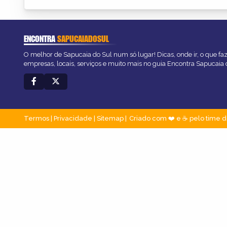
ENCONTRA
SAPUCAIADOSUL
O melhor de Sapucaia do Sul num só lugar! Dicas, onde ir, o que fa
empresas, locais, serviços e muito mais no guia Encontra Sapucaia 
Termos
|
Privacidade
|
Sitemap
Criado com ❤️ e ☕ pelo time d