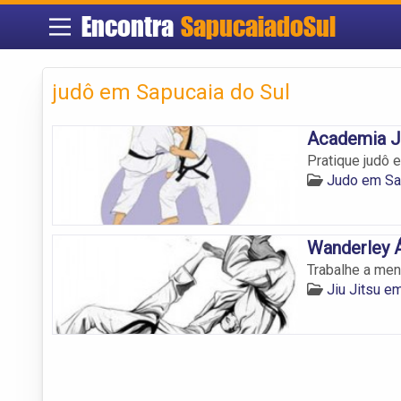
Encontra
SapucaiadoSul
judô em Sapucaia do Sul
Academia Ja
Pratique judô 
Judo em Sa
Wanderley Á
Trabalhe a ment
Jiu Jitsu e