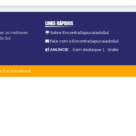
LINKS RÁPIDOS
zer, as melhores
Sobre EncontraSapucaiadoSul
do Sul.
Fale com o EncontraSapucaiadoSul
ANUNCIE
:
Com destaque
|
Grátis
o EncontraBrasil