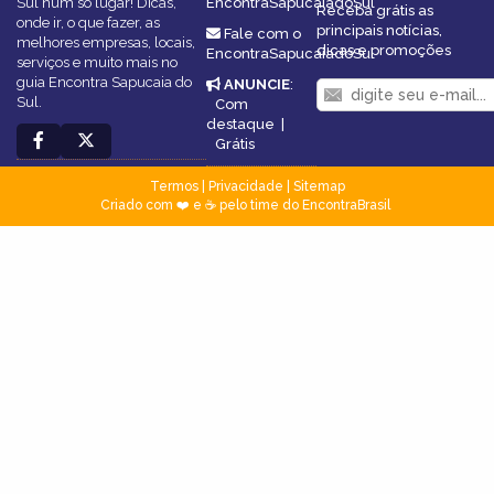
Sul num só lugar! Dicas,
EncontraSapucaiadoSul
Receba grátis as
onde ir, o que fazer, as
principais notícias,
Fale com o
melhores empresas, locais,
dicas e promoções
EncontraSapucaiadoSul
serviços e muito mais no
guia Encontra Sapucaia do
ANUNCIE
:
Sul.
Com
destaque
|
Grátis
Termos
|
Privacidade
|
Sitemap
Criado com ❤️ e ☕ pelo time do EncontraBrasil