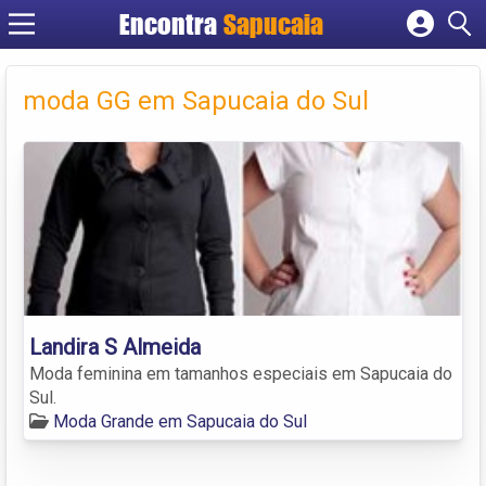
Encontra
Cadastrar empresa
Fazer login
moda GG em Sapucaia do Sul
Criar conta
Landira S Almeida
Moda feminina em tamanhos especiais em Sapucaia do
Sul.
Moda Grande em Sapucaia do Sul