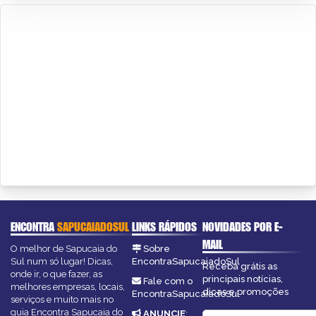
ENCONTRA
SAPUCAIADOSUL
LINKS RÁPIDOS
NOVIDADES POR E-
MAIL
O melhor de Sapucaia do
Sobre
Sul num só lugar! Dicas,
EncontraSapucaiadoSul
Receba grátis as
onde ir, o que fazer, as
principais notícias,
Fale com o
melhores empresas, locais,
dicas e promoções
EncontraSapucaiadoSul
serviços e muito mais no
guia Encontra Sapucaia do
ANUNCIE
: