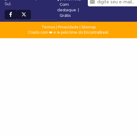
Sul.
Com
destaque
|
Grátis
Termos
|
Privacidade
|
Sitemap
Criado com ❤️ e ☕ pelo time do EncontraBrasil