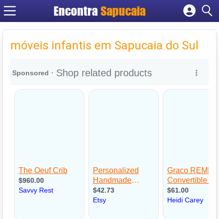
Encontra
Cadastrar empresa
Fazer login
móveis infantis em Sapucaia do Sul
Criar conta