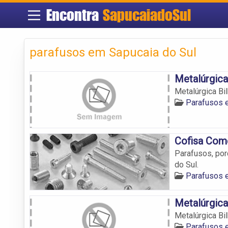
Encontra
SapucaiadoSul
parafusos em Sapucaia do Sul
Metalúrgica
Metalúrgica Bi
Parafusos 
Cofisa Come
Parafusos, porc
do Sul.
Parafusos 
Metalúrgica
Metalúrgica Bi
Parafusos 