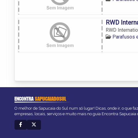
RWD Interna
RWD Internatio
Parafusos 
ENCONTRA
SAPUCAIADOSUL
O melhor de Sapucaia do Sul num só lugar! Dicas, onde ir, o que fa
empresas, locais, serviços e muito mais no guia Encontra Sapucaia 