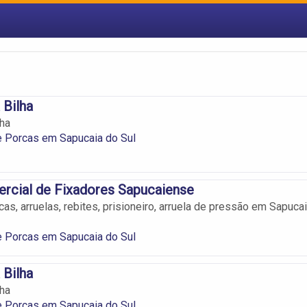
 Bilha
lha
e Porcas em Sapucaia do Sul
rcial de Fixadores Sapucaiense
as, arruelas, rebites, prisioneiro, arruela de pressão em Sapuca
e Porcas em Sapucaia do Sul
 Bilha
lha
e Porcas em Sapucaia do Sul