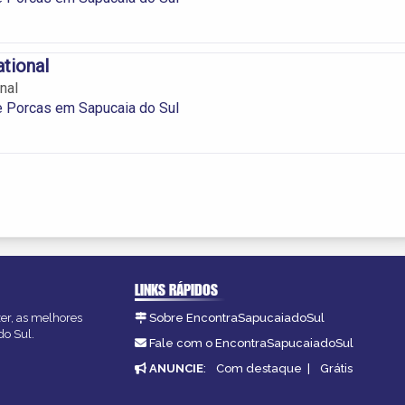
tional
nal
e Porcas em Sapucaia do Sul
LINKS RÁPIDOS
zer, as melhores
Sobre EncontraSapucaiadoSul
do Sul.
Fale com o EncontraSapucaiadoSul
ANUNCIE
:
Com destaque
|
Grátis