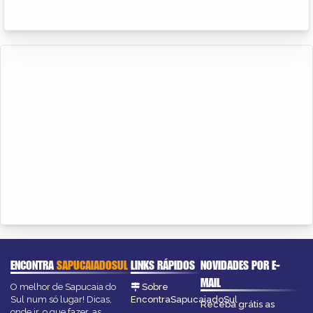
ENCONTRA
SAPUCAIADOSUL
LINKS RÁPIDOS
NOVIDADES POR E-
MAIL
O melhor de Sapucaia do
Sobre
Sul num só lugar! Dicas,
EncontraSapucaiadoSul
Receba grátis as
onde ir, o que fazer, as