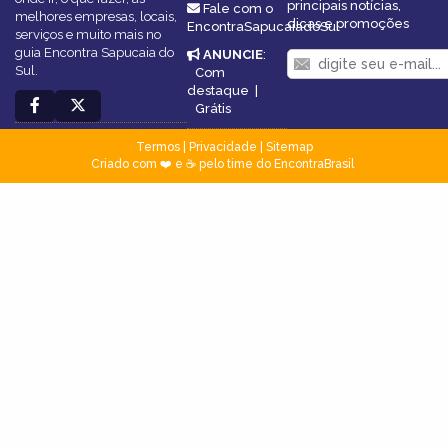
principais notícias,
Fale com o
melhores empresas, locais,
dicas e promoções
EncontraSapucaiadoSul
serviços e muito mais no
guia Encontra Sapucaia do
ANUNCIE
:
Sul.
Com
destaque
|
Grátis
Termos
|
Privacidade
|
Sitemap
Criado com ❤️ e ☕ pelo time do EncontraBrasil