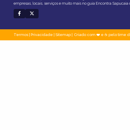
empresas, locais, serviços e muito mais no guia Encontra Sapucaia 
Termos
|
Privacidade
|
Sitemap
Criado com ❤️ e ☕ pelo time d