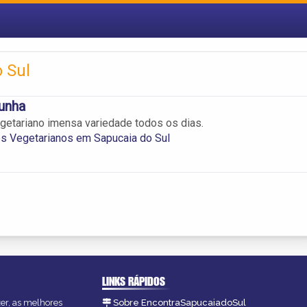
 Sul
unha
getariano imensa variedade todos os dias.
s Vegetarianos em Sapucaia do Sul
LINKS RÁPIDOS
zer, as melhores
Sobre EncontraSapucaiadoSul