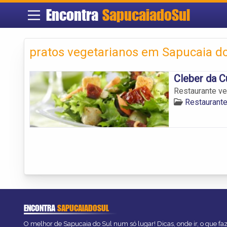
Encontra
SapucaiadoSul
pratos vegetarianos em Sapucaia do
Cleber da C
Restaurante ve
Restaurante
ENCONTRA
SAPUCAIADOSUL
O melhor de Sapucaia do Sul num só lugar! Dicas, onde ir, o que fa