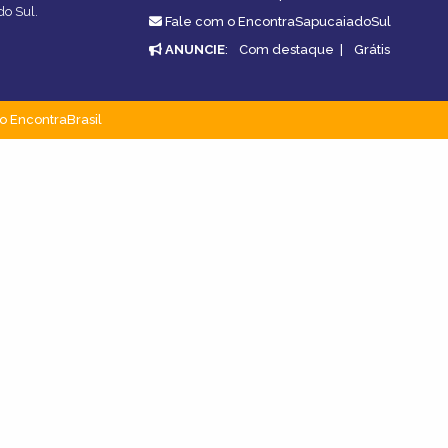
do Sul.
Fale com o EncontraSapucaiadoSul
ANUNCIE
:
Com destaque
|
Grátis
o EncontraBrasil