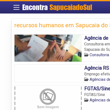
Encontra
SapucaiadoSul
recursos humanos em Sapucaia do 
Agência de
Consultoria em
Sapucaia do Su
Consultori
Agência RS
Emprego efetiv
Agências d
FGTAS/Sin
FGTAS/Sine
Agências d