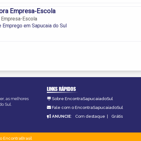
dora Empresa-Escola
a Empresa-Escola
e Emprego em Sapucaia do Sul
LINKS RÁPIDOS
zer, as melhores
Sobre EncontraSapucaiadoSul
do Sul.
Fale com o EncontraSapucaiadoSul
ANUNCIE
:
Com destaque
|
Grátis
o EncontraBrasil