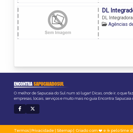
DL Integra
DL Integrador
Agências d
ENCONTRA
SAPUCAIADOSUL
O melhor de Sapucaia do Sul num só lugar! Dicas, onde ir, o que fa
empresas, locais, serviços e muito mais no guia Encontra Sapucaia 
Termos
|
Privacidade
|
Sitemap
Criado com ❤️ e ☕ pelo time d