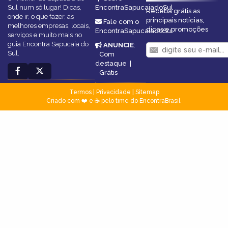
Sul num só lugar! Dicas,
EncontraSapucaiadoSul
Receba grátis as
onde ir, o que fazer, as
principais notícias,
Fale com o
melhores empresas, locais,
dicas e promoções
EncontraSapucaiadoSul
serviços e muito mais no
guia Encontra Sapucaia do
ANUNCIE
:
Sul.
Com
destaque
|
Grátis
Termos
|
Privacidade
|
Sitemap
Criado com ❤️ e ☕ pelo time do EncontraBrasil